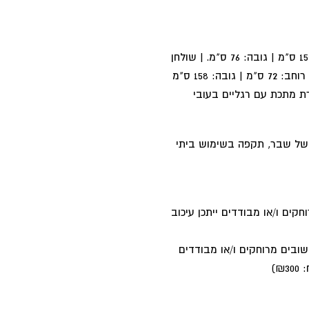
מידות: שולחן במצב פתוח אורך: 274 ס"מ | רוחב: 152.5 ס"מ | גובה: 76 ס"מ. | שולחן
במצב מקופל: אורך: 152.5 ס"מ (184 ס"מ עם רשת) | רוחב: 72 ס"מ | גובה: 158 ס"מ
ן עשויות אלומיניום עם ציפוי UV מסגרת מתכת עם רגליים בעובי
ה של שבר, תקפה בשימוש ביתי
שובים מרוחקים ו/או מבודדים ייתכן עיכוב
עסקים (לאילת ויישובים מרוחקים ו/או מבודדים