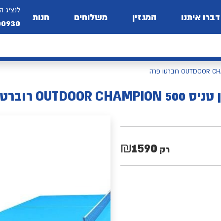
לנציג ה
דברו איתנו
המגזין
משלוחים
חנות
00930
OUTDOOR CHA רוברטו פרה
1590
₪
רק