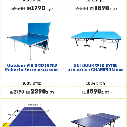
מק''ט
מק''ט
1790
1890
2500
2500
₪
₪
רק ב
₪
רק ב
₪
שולחן טניס OUTDOOR
שולחן טניס חוץ Outdoor
CHAMPION 500 רוברטו פרה
1000 מבית Roberto Ferre
1005
1004
מק''ט
מק''ט
2390
1590
2790
₪
₪
רק ב
רק ב
₪