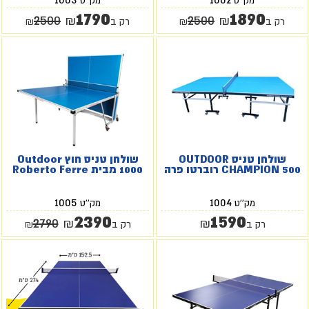
מק''ט
מק''ט
1790
1890
2500
2500
₪
₪
רק ב
₪
רק ב
₪
שולחן טניס OUTDOOR
שולחן טניס חוץ Outdoor
CHAMPION 500 רוברטו פרה
1000 מבית Roberto Ferre
1005
1004
מק''ט
מק''ט
2390
1590
2790
₪
₪
רק ב
רק ב
₪