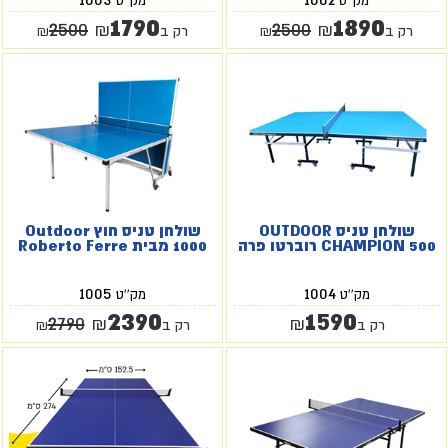
מק''ט
מק''ט
1790
1890
2500
2500
₪
₪
רק ב
₪
רק ב
₪
שולחן טניס OUTDOOR
שולחן טניס חוץ Outdoor
CHAMPION 500 רוברטו פרה
1000 מבית Roberto Ferre
1005
1004
מק''ט
מק''ט
2390
1590
2790
₪
₪
רק ב
רק ב
₪