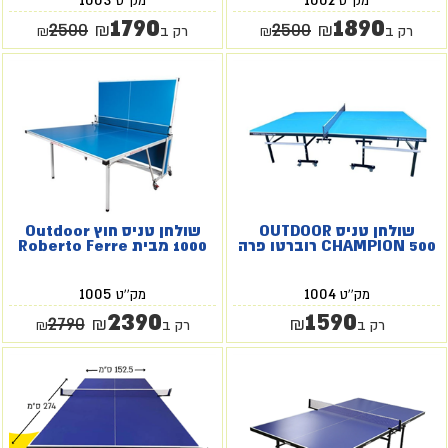
מק''ט
מק''ט
1790
1890
2500
2500
₪
₪
רק ב
₪
רק ב
₪
שולחן טניס OUTDOOR
שולחן טניס חוץ Outdoor
CHAMPION 500 רוברטו פרה
1000 מבית Roberto Ferre
1005
1004
מק''ט
מק''ט
2390
1590
2790
₪
₪
רק ב
רק ב
₪