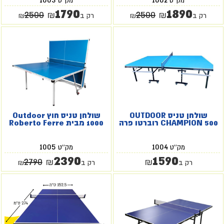
מק''ט
מק''ט
1790
1890
2500
2500
₪
₪
רק ב
₪
רק ב
₪
שולחן טניס OUTDOOR
שולחן טניס חוץ Outdoor
CHAMPION 500 רוברטו פרה
1000 מבית Roberto Ferre
1005
1004
מק''ט
מק''ט
2390
1590
2790
₪
₪
רק ב
רק ב
₪