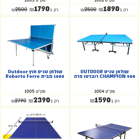
מק''ט
מק''ט
1790
1890
2500
2500
₪
₪
רק ב
₪
רק ב
₪
שולחן טניס OUTDOOR
שולחן טניס חוץ Outdoor
CHAMPION 500 רוברטו פרה
1000 מבית Roberto Ferre
1005
1004
מק''ט
מק''ט
2390
1590
2790
₪
₪
רק ב
רק ב
₪