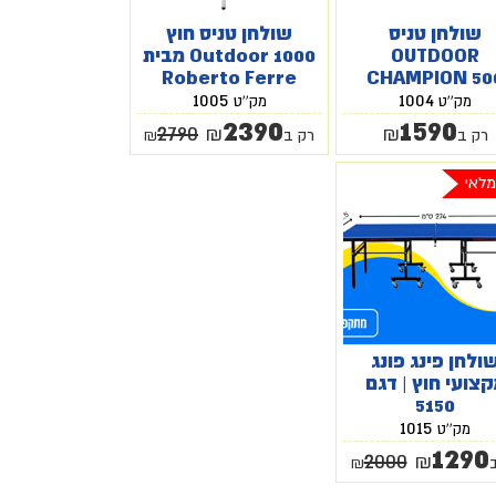
שולחן טניס
שולחן טניס חוץ
OUTDOOR
Outdoor 1000 מבית
Roberto Ferre
CHAMPION 50
רוברטו פרה
1005
1004
מק''ט
מק''ט
2390
1590
2790
₪
₪
רק ב
רק ב
₪
מלאי
ולחן פינג פונג
צועי חוץ | דגם
5150
1015
מק''ט
1290
2000
₪
₪