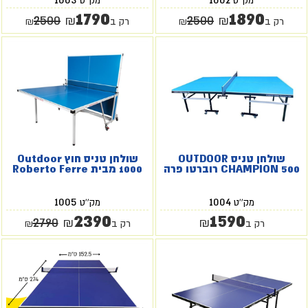
מק''ט
מק''ט
1790
1890
2500
2500
₪
₪
רק ב
₪
רק ב
₪
שולחן טניס OUTDOOR
שולחן טניס חוץ Outdoor
CHAMPION 500 רוברטו פרה
1000 מבית Roberto Ferre
1005
1004
מק''ט
מק''ט
2390
1590
2790
₪
₪
רק ב
רק ב
₪