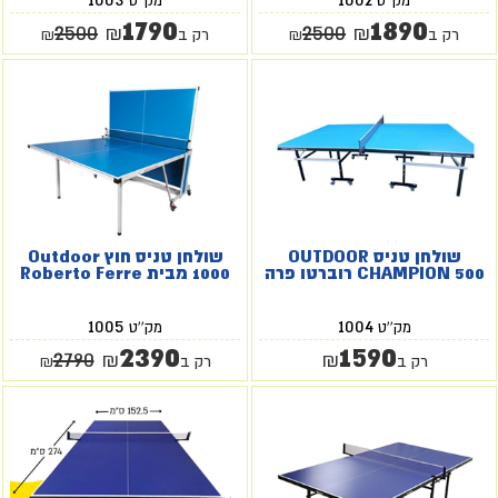
מק''ט
מק''ט
1790
1890
2500
2500
₪
₪
רק ב
₪
רק ב
₪
שולחן טניס OUTDOOR
שולחן טניס חוץ Outdoor
CHAMPION 500 רוברטו פרה
1000 מבית Roberto Ferre
1005
1004
מק''ט
מק''ט
2390
1590
2790
₪
₪
רק ב
רק ב
₪