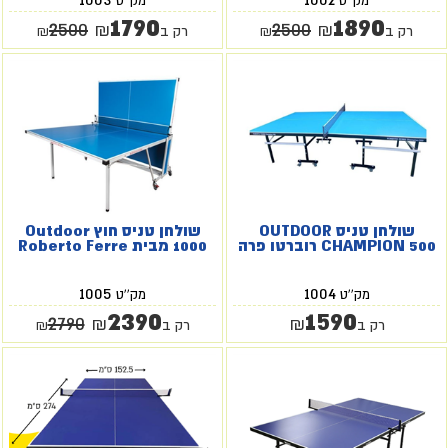
מק''ט
מק''ט
1790
1890
2500
2500
₪
₪
רק ב
₪
רק ב
₪
שולחן טניס OUTDOOR
שולחן טניס חוץ Outdoor
CHAMPION 500 רוברטו פרה
1000 מבית Roberto Ferre
1005
1004
מק''ט
מק''ט
2390
1590
2790
₪
₪
רק ב
רק ב
₪